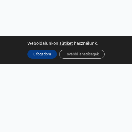
Weboldalunkon
sütiket
használunk.
Elfogadom
További lehetőségek
KÖZÖSSÉGI MÉDIA
Facebook
LinkedIn
Instagram