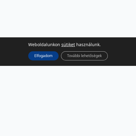
Weboldalunkon
sütiket
használunk.
Elfogadom
További lehetőségek
KÖZÖSSÉGI MÉDIA
Facebook
LinkedIn
Instagram