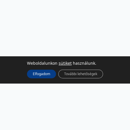
Weboldalunkon
sütiket
használunk.
Elfogadom
További lehetőségek
KÖZÖSSÉGI MÉDIA
Facebook