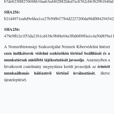
b7deb230f8276048634aa63ed402882fded7ecb762cb63b29b1b40af
SHA256:
b21d4971ea8d9efdea1ce27b50f8477b4d2227200da98df884294542
SHA256:
479e9ffe2e1f53da21b1cd438c9b88e04a3f0d6f09f4a1c4a50d859a1
A Nemzetbiztonsági Szakszolgálat Nemzeti Kibervédelmi Intézet
ezen indikátorok védelmi eszközökön történő beállítását és a
munkatársak mielőbbi tájékoztatását javasolja
. Amennyiben a
érintett
hivatkozott csatolmány megnyitásra került javasoljuk az
munkaállomás hálózatról történő leválasztását
, illetve
újratelepítését.