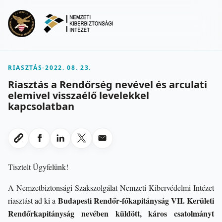
Ugrás a fő tartalomra
Menu
RIASZTÁS
-
2022. 08. 23.
Riasztás a Rendőrség nevével és arculati
elemivel visszaélő levelekkel
kapcsolatban
Megosztas Facebookon
Megosztas LinkedInen
Megosztas X-en
Megosztas emailben
Link masolasa
Tisztelt Ügyfelünk!
A Nemzetbiztonsági Szakszolgálat Nemzeti Kibervédelmi Intézet
Budapesti Rendőr-főkapitányság VII. Kerületi
riasztást ad ki a
Rendőrkapitányság nevében küldött, káros csatolmányt