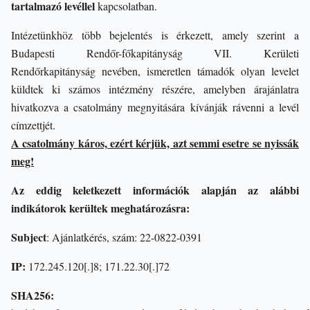
tartalmazó levéllel
kapcsolatban.
Intézetünkhöz több bejelentés is érkezett, amely szerint a
Budapesti Rendőr-főkapitányság VII. Kerületi
Rendőrkapitányság nevében, ismeretlen támadók olyan levelet
küldtek ki számos intézmény részére, amelyben árajánlatra
hivatkozva a csatolmány megnyitására kívánják rávenni a levél
címzettjét.
A csatolmány káros, ezért kérjük, azt semmi esetre se nyissák
meg!
Az eddig keletkezett információk alapján az alábbi
indikátorok kerültek meghatározásra:
Subject
: Ajánlatkérés, szám: 22-0822-0391
IP:
172.245.120[.]8; 171.22.30[.]72
SHA256: