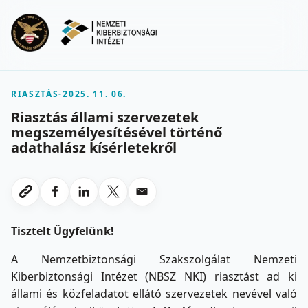
Ugrás a fő tartalomra
Menu
RIASZTÁS
-
2025. 11. 06.
Riasztás állami szervezetek
megszemélyesítésével történő
adathalász kísérletekről
Megosztas Facebookon
Megosztas LinkedInen
Megosztas X-en
Megosztas emailben
Link masolasa
Tisztelt Ügyfelünk!
A Nemzetbiztonsági Szakszolgálat Nemzeti
Kiberbiztonsági Intézet (NBSZ NKI) riasztást ad ki
állami és közfeladatot ellátó szervezetek nevével való