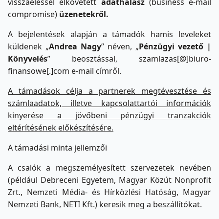
visszaéléssel elkövetett
adathalász
(business e-mail
compromise)
üzenetekről.
A bejelentések alapján a támadók hamis leveleket
küldenek „
Andrea Nagy
” néven, „
Pénzügyi vezető |
Könyvelés
” beosztással, szamlazas[@]biuro-
finansowe[.]com e-mail címről.
A támadások célja a partnerek megtévesztése és
számlaadatok, illetve kapcsolattartói információk
kinyerése a jövőbeni pénzügyi tranzakciók
eltérítésének előkészítésére.
A támadási minta jellemzői
A csalók a megszemélyesített szervezetek nevében
(például Debreceni Egyetem, Magyar Közút Nonprofit
Zrt., Nemzeti Média- és Hírközlési Hatóság, Magyar
Nemzeti Bank, NETI Kft.) keresik meg a beszállítókat.