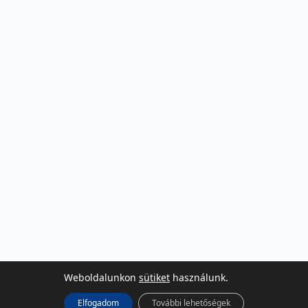
Weboldalunkon
sütiket
használunk.
Elfogadom
További lehetőségek