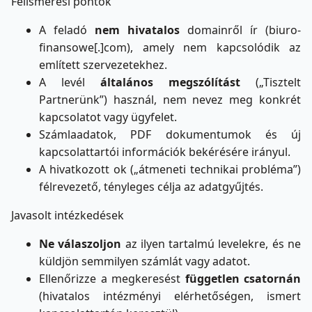
Felismerési pontok
A feladó
nem hivatalos
domainről ír (biuro-
finansowe[.]com), amely nem kapcsolódik az
említett szervezetekhez.
A levél
általános megszólítást
(„Tisztelt
Partnerünk”) használ, nem nevez meg konkrét
kapcsolatot vagy ügyfelet.
Számlaadatok, PDF dokumentumok és új
kapcsolattartói információk bekérésére irányul.
A hivatkozott ok („átmeneti technikai probléma”)
félrevezető, tényleges célja az adatgyűjtés.
Javasolt intézkedések
Ne válaszoljon
az ilyen tartalmú levelekre, és ne
küldjön semmilyen számlát vagy adatot.
Ellenőrizze a megkeresést
független csatornán
(hivatalos intézményi elérhetőségen, ismert