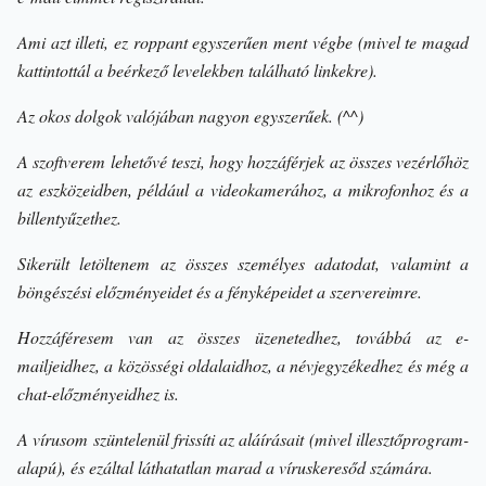
Ami azt illeti, ez roppant egyszerűen ment végbe (mivel te magad
kattintottál a beérkező levelekben található linkekre).
Az okos dolgok valójában nagyon egyszerűek. (^^)
A szoftverem lehetővé teszi, hogy hozzáférjek az összes vezérlőhöz
az eszközeidben, például a videokamerához, a mikrofonhoz és a
billentyűzethez.
Sikerült letöltenem az összes személyes adatodat, valamint a
böngészési előzményeidet és a fényképeidet a szervereimre.
Hozzáféresem van az összes üzenetedhez, továbbá az e-
mailjeidhez, a közösségi oldalaidhoz, a névjegyzékedhez és még a
chat-előzményeidhez is.
A vírusom szüntelenül frissíti az aláírásait (mivel illesztőprogram-
alapú), és ezáltal láthatatlan marad a víruskeresőd számára.