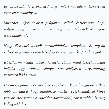
Így most már te is értheted, hogy miért maradtam észrevétlen
egészen mostanáig …
Miközben információkat gyűjtöttem rólad, észrevettem, hogy
milyen nagy rajongója is vagy a felnőtteknek szóló
weboldalaknak.
Nagy élvezettel szoktál pornóoldalakat böngészni és pajzán
videók nézegetni, és mindeközben kéjesen szórakoztatod magad.
Rögzítettem néhány bizarr jelenetet rólad, majd összeállítottam
belőlük egy videót, ahogy szenvedélyesen orgazmusing
maszturbálod magad.
Ha még ezután is kételkednél szándékom komolyságában, akkor
jobb, ha tudod, hogy mindössze néhány egérkattintással képes
vagyok megosztani a videódat barátaiddal, rokonaiddal és még
kollégáiddal is.