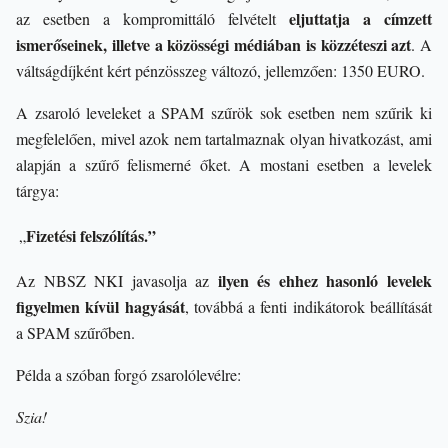
eljuttatja a címzett
az esetben a kompromittáló felvételt
ismerőseinek, illetve a közösségi médiában is közzéteszi azt
. A
váltságdíjként kért pénzösszeg változó, jellemzően: 1350 EURO.
A zsaroló leveleket a SPAM szűrök sok esetben nem szűrik ki
megfelelően, mivel azok nem tartalmaznak olyan hivatkozást, ami
alapján a szűrő felismerné őket. A mostani esetben a levelek
tárgya:
Fizetési felszólítás.”
„
ilyen és ehhez hasonló levelek
Az NBSZ NKI javasolja az
figyelmen kívül hagyását
, továbbá a fenti indikátorok beállítását
a SPAM szűrőben.
Példa a szóban forgó zsarolólevélre:
Szia!