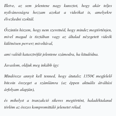
Illetve, az sem jelentene nagy kunsztot, hogy akár teljes
nyilvánosságra hozzam azokat a videókat is, amelyekre
élvezkedni szoktál.
Őszintén hiszem, hogy nem szeretnéd, hogy mindez megtörténjen,
mivel magad is tisztában vagy az általad nézegetett videók
különösen perverz mivoltával,
ami valódi katasztrófát jelentene számodra, ha kitudódna.
Javaslom, oldjuk meg inkább így:
Mindössze annyit kell tenned, hogy átutalsz 1350€ megfelelő
bitcoin összeget a számlámra (az éppen aktuális átváltási
árfolyam alapján),
és mihelyst a tranzakció sikeres megtörtént, haladéktalanul
törlöm az összes kompromittáló jelenetet rólad.