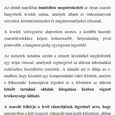
ismételten megnövekedett
Az elmúlt napokban
az olyan zsaroló
hangvételű levelek száma, amelyek állami és önkormányzati
szerveket, közintézményeket és magánszemélyeket céloznak.
A levelek szövegezése alapvetően azonos, a korábbi hasonló
zsarolólevelekhez képest koherensebb, helyesírásilag jóval
pontosabb, a hangnem pedig egységesen tegeződő.
Az üzenetek tartalma szerint a címzett készülékét megfertőzték
egy trójai vírussal, amelynek segítségével az áldozat informatikai
eszközéhez hozzáférést szereztek. A támadó azt is állítja az e-
mailben, hogy készített egy kompromittáló videó felvételt, amelyet
a felhasználó kamerájával rögzített és a felvételen az áldozat
felnőtt tartalmú oldalak látogatása
közben végzett
tevékenysége látható.
A zsaroló felhívja a levél címzettjének figyelmét arra, hogy
amennyiben a kért összegű váltságdíj nem kerül kifizetésre, abban