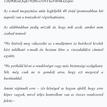
126jWBzaLXqEv9zHGs5rNTXaVH4KZZxpio
Az e-mail megnyitása után legfeljebb 48 órád (pontosabban két
napod) van a tranzakció végrehajtására.
Az alábbiakban pedig nézzük át, hogy mik azok, amiket nem
szabad tenned:
*Ne kísérelj meg válaszolni az e-mailjeimre (a beérkező levelek
közt található e-mailt én hoztam létre a visszaküldési címmel
együtt).
*Ne próbáld hívni a rendőrséget vagy más biztonsági szolgálatot.
Sőt, még csak ne is gondolj arra, hogy ezt megoszd a
barátaiddal.
Amint rájönnék erre – (és kétséged se legyen afelől, hogy erre
képes vagyok, mivel teljes kontrollom van az összes rendszered
felett) –