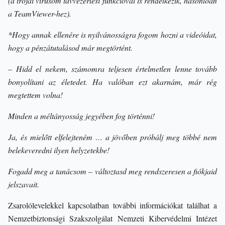
(a trójai vírusom távvezérlési funkcióval is rendelkezik, hasonlóan
a TeamViewer-hez).
*Hogy annak ellenére is nyilvánosságra fogom hozni a videóidat,
hogy a pénzátutalásod már megtörtént.
– Hidd el nekem, számomra teljesen értelmetlen lenne tovább
bonyolítani az életedet. Ha valóban ezt akarnám, már rég
megtettem volna!
Minden a méltányosság jegyében fog történni!
Ja, és mielőtt elfelejteném … a jövőben próbálj meg többé nem
belekeveredni ilyen helyzetekbe!
Fogadd meg a tanácsom – változtasd meg rendszeresen a fiókjaid
jelszavait.
Zsarolólevelekkel kapcsolatban további információkat találhat a
Nemzetbiztonsági Szakszolgálat Nemzeti Kibervédelmi Intézet