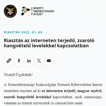
Ugrás a fő tartalomra
Menu
RIASZTÁS
-
2022. 01. 05.
Riasztás az interneten terjedő, zsaroló
hangvételű levelekkel kapcsolatban
Megosztas Facebookon
Megosztas LinkedInen
Megosztas X-en
Megosztas emailben
Link masolasa
Tisztelt Ügyfelünk!
A Nemzetbiztonsági Szakszolgálat Nemzeti Kibervédelmi Intézet
az interneten terjedő, magyar nyelvű,
ismételten riasztást ad ki
zsaroló hangvételű levelekkel
kapcsolatban, azok számossága,
valamint az érintett szervezetek és címzetti köre miatt.