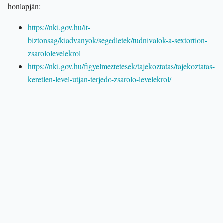
honlapján:
https://nki.gov.hu/it-
biztonsag/kiadvanyok/segedletek/tudnivalok-a-sextortion-
zsarololevelekrol
https://nki.gov.hu/figyelmeztetesek/tajekoztatas/tajekoztatas-
keretlen-level-utjan-terjedo-zsarolo-levelekrol/