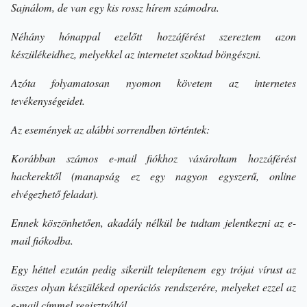
Sajnálom, de van egy kis rossz hírem számodra.
Néhány hónappal ezelőtt hozzáférést szereztem azon
készülékeidhez, melyekkel az internetet szoktad böngészni.
Azóta folyamatosan nyomon követem az internetes
tevékenységeidet.
Az események az alábbi sorrendben történtek:
Korábban számos e-mail fiókhoz vásároltam hozzáférést
hackerektől (manapság ez egy nagyon egyszerű, online
elvégezhető feladat).
Ennek köszönhetően, akadály nélkül be tudtam jelentkezni az e-
mail fiókodba.
Egy héttel ezután pedig sikerült telepítenem egy trójai vírust az
összes olyan készüléked operációs rendszerére, melyeket ezzel az
e-mail címmel regisztráltál.