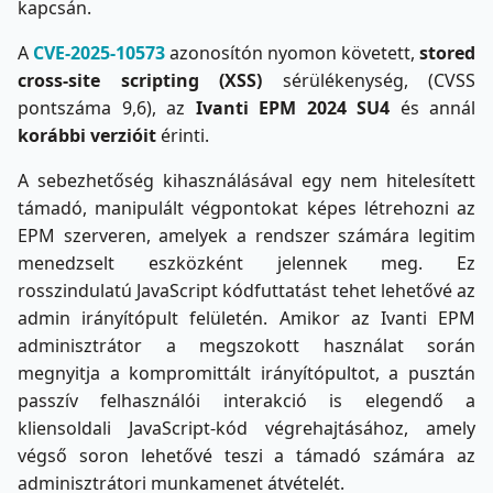
kapcsán.
A
CVE-2025-10573
azonosítón nyomon követett,
stored
cross-site scripting (XSS)
sérülékenység, (CVSS
pontszáma 9,6), az
Ivanti EPM 2024 SU4
és annál
korábbi verzióit
érinti.
A sebezhetőség kihasználásával egy nem hitelesített
támadó, manipulált végpontokat képes létrehozni az
EPM szerveren, amelyek a rendszer számára legitim
menedzselt eszközként jelennek meg. Ez
rosszindulatú JavaScript kódfuttatást tehet lehetővé az
admin irányítópult felületén. Amikor az Ivanti EPM
adminisztrátor a megszokott használat során
megnyitja a kompromittált irányítópultot, a pusztán
passzív felhasználói interakció is elegendő a
kliensoldali JavaScript‑kód végrehajtásához, amely
végső soron lehetővé teszi a támadó számára az
adminisztrátori munkamenet átvételét.