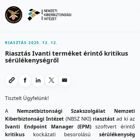
Ugrás a fő tartalomra
Menu
RIASZTÁS
-
2025. 12. 12.
Riasztás Ivanti terméket érintő kritikus
sérülékenységről
Megosztas Facebookon
Megosztas LinkedInen
Megosztas X-en
Megosztas emailben
Link masolasa
Tisztelt Ügyfelünk!
A
Nemzetbiztonsági Szakszolgálat Nemzeti
Kiberbiztonsági Intézet
(NBSZ NKI)
riasztást
ad ki az
Ivanti Endpoint Manager (EPM)
szoftvert érintő
kritikus
kockázati besorolású
sérülékenység