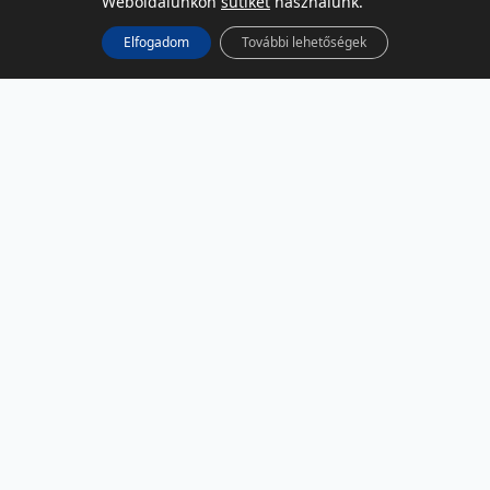
Weboldalunkon
sütiket
használunk.
Elfogadom
További lehetőségek
KÖZÖSSÉGI MÉDIA
Facebook
LinkedIn
Instagram
Podcast
RSS