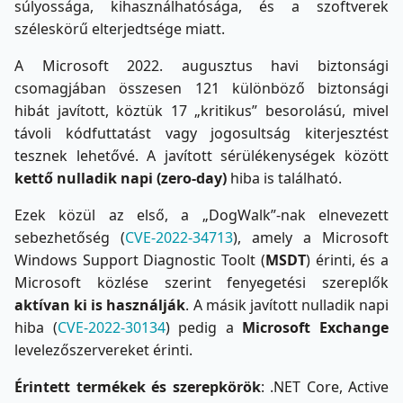
súlyossága, kihasználhatósága, és a szoftverek
széleskörű elterjedtsége miatt.
A Microsoft 2022. augusztus havi biztonsági
csomagjában összesen 121 különböző biztonsági
hibát javított, köztük 17 „kritikus” besorolású, mivel
távoli kódfuttatást vagy jogosultság kiterjesztést
tesznek lehetővé. A javított sérülékenységek között
kettő nulladik napi (zero-day)
hiba is található.
Ezek közül az első, a „DogWalk”-nak elnevezett
sebezhetőség (
CVE-2022-34713
), amely a Microsoft
Windows Support Diagnostic Toolt (
MSDT
) érinti, és a
Microsoft közlése szerint fenyegetési szereplők
aktívan ki is használják
. A másik javított nulladik napi
hiba (
CVE-2022-30134
) pedig a
Microsoft Exchange
levelezőszervereket érinti.
Érintett termékek és szerepkörök
: .NET Core, Active