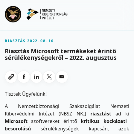
Ugrás a fő tartalomra
Menu
RIASZTÁS
-
2022. 08. 10.
Riasztás Microsoft termékeket érintő
sérülékenységekről – 2022. augusztus
Megosztas Facebookon
Megosztas LinkedInen
Megosztas X-en
Megosztas emailben
Link masolasa
Tisztelt Ügyfelünk!
A Nemzetbiztonsági Szakszolgálat Nemzeti
Kibervédelmi Intézet (NBSZ NKI)
riasztást
ad ki
Microsoft
szoftvereket érintő
kritikus kockázati
besorolású
sérülékenységek kapcsán, azok