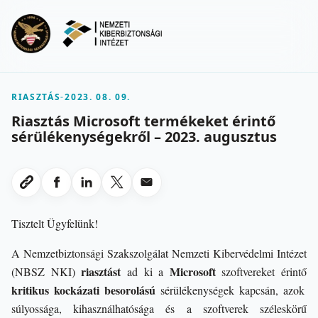
Ugrás a fő tartalomra
Menu
RIASZTÁS
-
2023. 08. 09.
Riasztás Microsoft termékeket érintő
sérülékenységekről – 2023. augusztus
Megosztas Facebookon
Megosztas LinkedInen
Megosztas X-en
Megosztas emailben
Link masolasa
Tisztelt Ügyfelünk!
A Nemzetbiztonsági Szakszolgálat Nemzeti Kibervédelmi Intézet
riasztást
Microsoft
(NBSZ NKI)
ad ki a
szoftvereket érintő
kritikus kockázati besorolású
sérülékenységek kapcsán, azok
súlyossága, kihasználhatósága és a szoftverek széleskörű