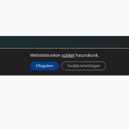
KÖZÖSSÉGI MÉDIA
Weboldalunkon
sütiket
használunk.
Elfogadom
További lehetőségek
Facebook
LinkedIn
Instagram
Podcast
RSS