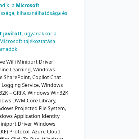
ad ki a
Microsoft
ssága, kihasználhatósága és
 javított
, ugyanakkor a
 Microsoft tájékoztatása
 támadók.
e WiFi Miniport Driver,
chine Learning, Windows
e SharePoint, Copilot Chat
t Logging Service, Windows
in32K – GRFX, Windows Win32K
ndows DWM Core Library,
dows Projected File System,
dows Application Identity
iniport Driver, Windows
IKE) Protocol, Azure Cloud