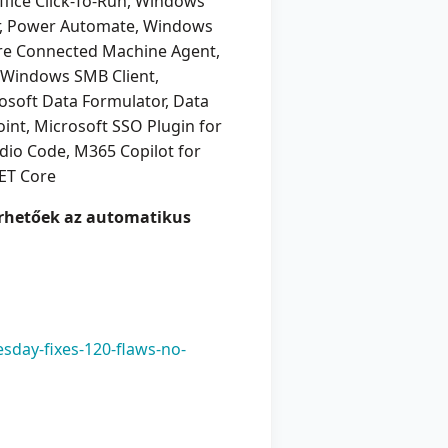
ffice Click-To-Run, Windows
ver, Power Automate, Windows
ure Connected Machine Agent,
Windows SMB Client,
soft Data Formulator, Data
nt, Microsoft SSO Plugin for
udio Code, M365 Copilot for
NET Core
lérhetőek az automatikus
day-fixes-120-flaws-no-