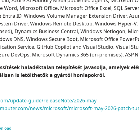
droid, Azure AI Foundry M365 published agents, Microsoft O
ce Word, Microsoft Office, Microsoft Office Excel, SQL Ser
re Entra ID, Windows Volume Manager Extension Driver, Az
stem Driver, Windows Remote Desktop, Windows Hyper-V, 
sed), Dynamics Business Central, Windows Netlogon, Micro
ndows DNS, Windows Secure Boot, Microsoft Office PowerPoi
fication Service, GitHub Copilot and Visual Studio, Visual St
Azure DevOps, Microsoft Dynamics 365 (on-premises), ASP.
issítések haladéktalan telepítését javasolja, amelyek e
lisan is letölthetők a gyártói honlapokról.
.com/update-guide/releaseNote/2026-may
mputer.com/news/microsoft/microsoft-may-2026-patch-tues
nload