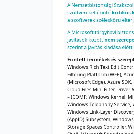
A Nemzetbiztonsági Szakszolg
szoftvereket érintő
kritikus 
a szoftverek széleskörű elter
A Microsoft tárgyhavi bizto
javítások között
nem szerepe
szerint a javítás kiadása elő
Érintett termékek és szerep
Windows Rich Text Edit Contr
Filtering Platform (WFP), Az
(Microsoft Edge), Azure SDK
Cloud Files Mini Filter Dri
– ICOMP, Windows Kernel, Mi
Windows Telephony Service, W
Windows Link-Layer Discover
(AppID) Subsystem, Windows A
Storage Spaces Controller, W