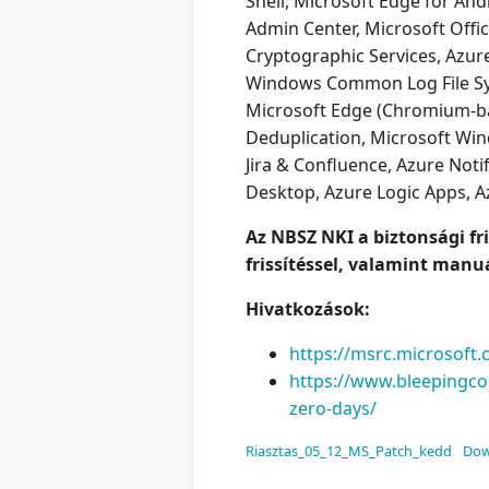
Shell, Microsoft Edge for An
Admin Center, Microsoft Offi
Cryptographic Services, Azu
Windows Common Log File Sy
Microsoft Edge (Chromium-ba
Deduplication, Microsoft Wi
Jira & Confluence, Azure Noti
Desktop, Azure Logic Apps, 
Az NBSZ NKI a biztonsági fr
frissítéssel, valamint manuá
Hivatkozások:
https://msrc.microsoft
https://www.bleepingco
zero-days/
Riasztas_05_12_MS_Patch_kedd
Dow