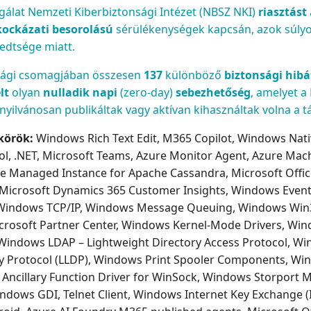
álat Nemzeti Kiberbiztonsági Intézet (NBSZ NKI)
riasztást
kockázati besorolású
sérülékenységek kapcsán, azok súlyo
jedtsége miatt.
nsági csomagjában összesen
137
különböző
biztonsági hibát
lt
olyan
nulladik napi
(zero-day)
sebezhetőség
, amelyet a
tt nyilvánosan publikáltak vagy aktívan kihasználtak volna a
körök:
Windows Rich Text Edit, M365 Copilot, Windows Nativ
ol, .NET, Microsoft Teams, Azure Monitor Agent, Azure Ma
ure Managed Instance for Apache Cassandra, Microsoft Offic
, Microsoft Dynamics 365 Customer Insights, Windows Even
ver, Windows TCP/IP, Windows Message Queuing, Windows W
crosoft Partner Center, Windows Kernel-Mode Drivers, Wi
indows LDAP – Lightweight Directory Access Protocol, Win
y Protocol (LLDP), Windows Print Spooler Components, Win
ncillary Function Driver for WinSock, Windows Storport M
indows GDI, Telnet Client, Windows Internet Key Exchange (