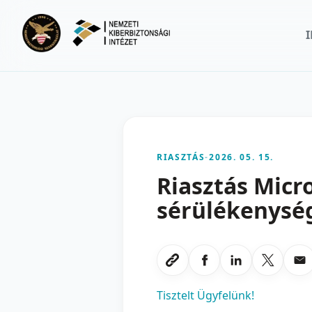
Ugrás a fő tartalomra
RIASZTÁS
-
2026. 05. 15.
Riasztás Micr
sérülékenység
Megosztas Faceboo
Megosztas Li
Megoszt
Me
Link masolasa
Tisztelt Ügyfelünk!