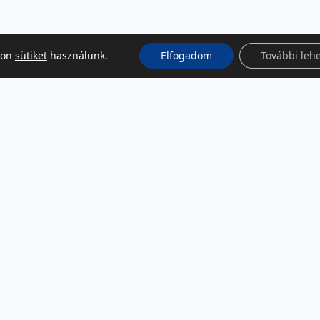
kon
sütiket
használunk.
Elfogadom
További leh
KÖZÖSSÉGI MÉDIA
Facebook
LinkedIn
Instagram
Podcast
RSS