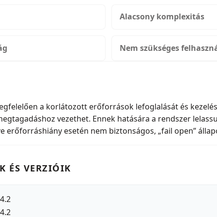
Alacsony komplexitás
ág
Nem szükséges felhaszná
felelően a korlátozott erőforrások lefoglalását és kezelés
megtagadáshoz vezethet. Ennek hatására a rendszer lelassu
etve erőforráshiány esetén nem biztonságos, „fail open” állap
K ÉS VERZIÓIK
14.2
14.2