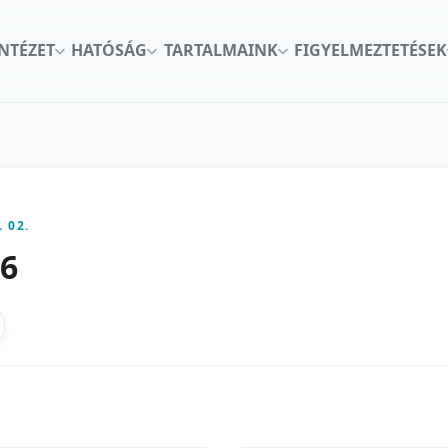
INTÉZET
HATÓSÁG
TARTALMAINK
FIGYELMEZTETÉSEK
. 02.
86
kon
nkedInen
as X-en
gosztas emailben