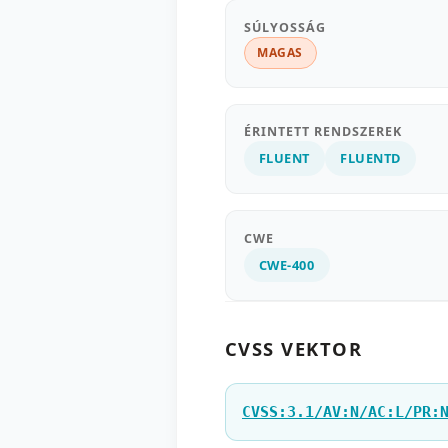
SÚLYOSSÁG
MAGAS
ÉRINTETT RENDSZEREK
FLUENT
FLUENTD
CWE
CWE-400
CVSS VEKTOR
CVSS:3.1/AV:N/AC:L/PR: