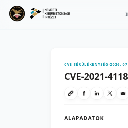
Ugrás a fő tartalomra
CVE SÉRÜLÉKENYSÉG
-
2026. 07
CVE-2021-411
Megosztas Faceboo
Megosztas Li
Megoszt
Me
Link masolasa
ALAPADATOK