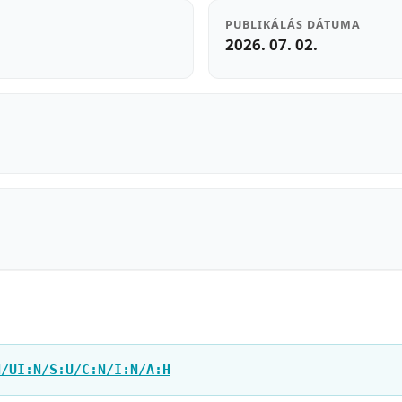
PUBLIKÁLÁS DÁTUMA
2026. 07. 02.
N/UI:N/S:U/C:N/I:N/A:H