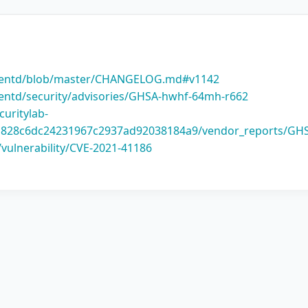
fluentd/blob/master/CHANGELOG.md#v1142
luentd/security/advisories/GHSA-hwhf-64mh-r662
curitylab-
a2a828c6dc24231967c2937ad92038184a9/vendor_reports/GHSL
/vulnerability/CVE-2021-41186