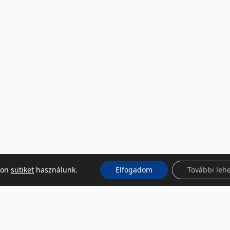
kon
sütiket
használunk.
Elfogadom
További leh
KÖZÖSSÉGI MÉDIA