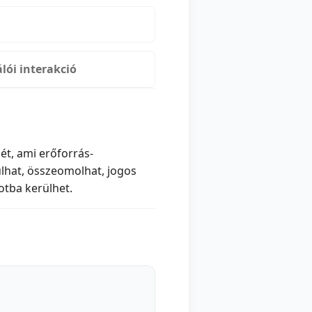
lói interakció
ét, ami erőforrás-
lhat, összeomolhat, jogos
otba kerülhet.