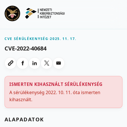
Ugrás a fő tartalomra
Menu
CVE SÉRÜLÉKENYSÉG
-
2025. 11. 17.
CVE-2022-40684
Megosztas Facebookon
Megosztas LinkedInen
Megosztas X-en
Megosztas emailben
Link masolasa
ISMERTEN KIHASZNÁLT SÉRÜLÉKENYSÉG
A sérülékenység 2022. 10. 11. óta ismerten
kihasznált.
ALAPADATOK