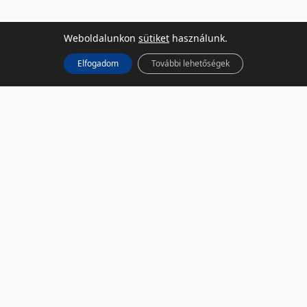
Weboldalunkon
sütiket
használunk.
Elfogadom
További lehetőségek
KÖZÖSSÉGI MÉDIA
Facebook
LinkedIn
Instagram
Podcast