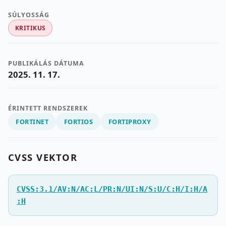
SÚLYOSSÁG
KRITIKUS
PUBLIKÁLÁS DÁTUMA
2025. 11. 17.
ÉRINTETT RENDSZEREK
FORTINET
FORTIOS
FORTIPROXY
CVSS VEKTOR
CVSS:3.1/AV:N/AC:L/PR:N/UI:N/S:U/C:H/I:H/A
:H