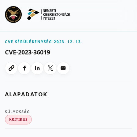
Ugrás a fő tartalomra
Menu
CVE SÉRÜLÉKENYSÉG
-
2023. 12. 13.
CVE-2023-36019
Megosztas Facebookon
Megosztas LinkedInen
Megosztas X-en
Megosztas emailben
Link masolasa
ALAPADATOK
SÚLYOSSÁG
KRITIKUS