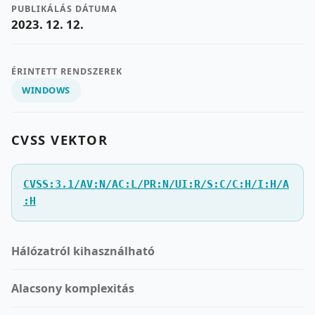
PUBLIKÁLÁS DÁTUMA
2023. 12. 12.
ÉRINTETT RENDSZEREK
WINDOWS
CVSS VEKTOR
CVSS:3.1/AV:N/AC:L/PR:N/UI:R/S:C/C:H/I:H/A
:H
Hálózatról kihasználható
Alacsony komplexitás