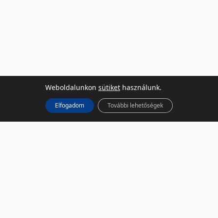
Weboldalunkon
sütiket
használunk.
Elfogadom
További lehetőségek
KÖZÖSSÉGI MÉDIA
Facebook
LinkedIn