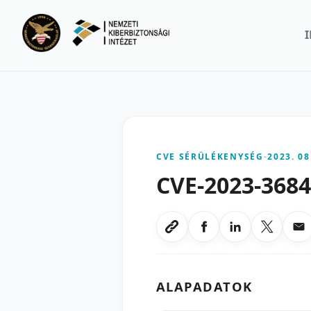
Ugrás a fő tartalomra
CVE SÉRÜLÉKENYSÉG
-
2023. 08
CVE-2023-368
Megosztas Faceboo
Megosztas Li
Megoszt
Me
Link masolasa
ALAPADATOK