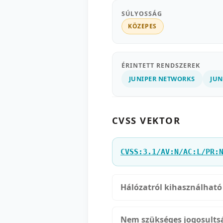
SÚLYOSSÁG
KÖZEPES
ÉRINTETT RENDSZEREK
JUNIPER NETWORKS
JU
CVSS VEKTOR
CVSS:3.1/AV:N/AC:L/PR:
Hálózatról kihasználható
Nem szükséges jogosults