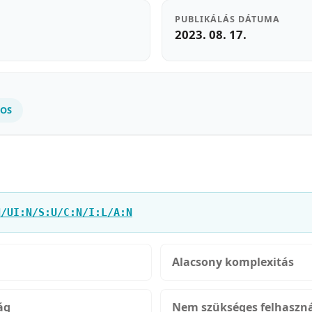
PUBLIKÁLÁS DÁTUMA
2023. 08. 17.
NOS
N/UI:N/S:U/C:N/I:L/A:N
Alacsony komplexitás
ág
Nem szükséges felhaszná