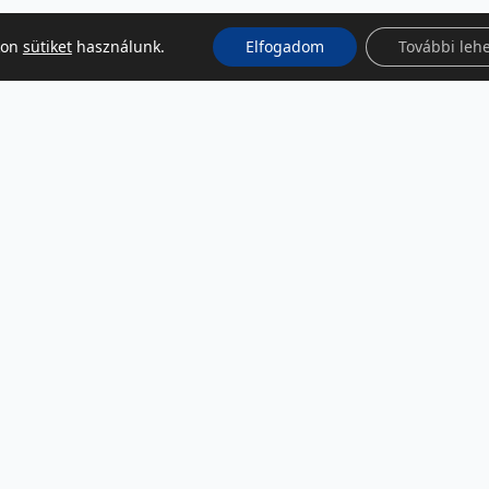
kon
sütiket
használunk.
Elfogadom
További leh
KÖZÖSSÉGI MÉDIA
Facebook
LinkedIn
Instagram
Podcast
RSS