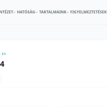
INTÉZET
HATÓSÁG
TARTALMAINK
FIGYELMEZTETÉSEK
. 21.
44
kon
nkedInen
as X-en
gosztas emailben