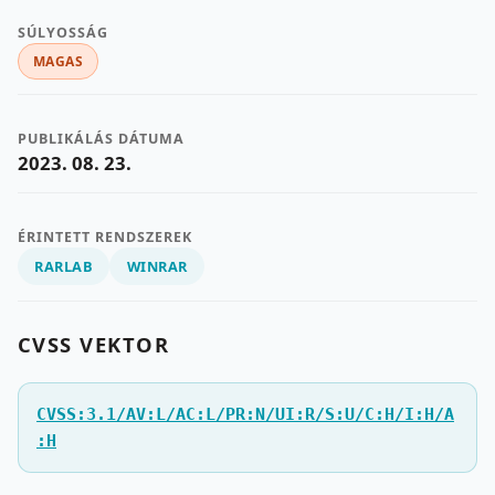
SÚLYOSSÁG
MAGAS
PUBLIKÁLÁS DÁTUMA
2023. 08. 23.
ÉRINTETT RENDSZEREK
RARLAB
WINRAR
CVSS VEKTOR
CVSS:3.1/AV:L/AC:L/PR:N/UI:R/S:U/C:H/I:H/A
:H