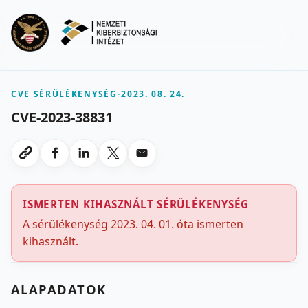
Ugrás a fő tartalomra
Menu
CVE SÉRÜLÉKENYSÉG
-
2023. 08. 24.
CVE-2023-38831
Megosztas Facebookon
Megosztas LinkedInen
Megosztas X-en
Megosztas emailben
Link masolasa
ISMERTEN KIHASZNÁLT SÉRÜLÉKENYSÉG
A sérülékenység 2023. 04. 01. óta ismerten
kihasznált.
ALAPADATOK