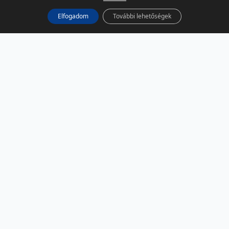
Elfogadom
További lehetőségek
KÖZÖSSÉGI MÉDIA
Facebook
LinkedIn
Instagram
Podcast
RSS