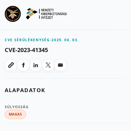
Ugrás a fő tartalomra
Menu
CVE SÉRÜLÉKENYSÉG
-
2025. 06. 03.
CVE-2023-41345
Megosztas Facebookon
Megosztas LinkedInen
Megosztas X-en
Megosztas emailben
Link masolasa
ALAPADATOK
SÚLYOSSÁG
MAGAS