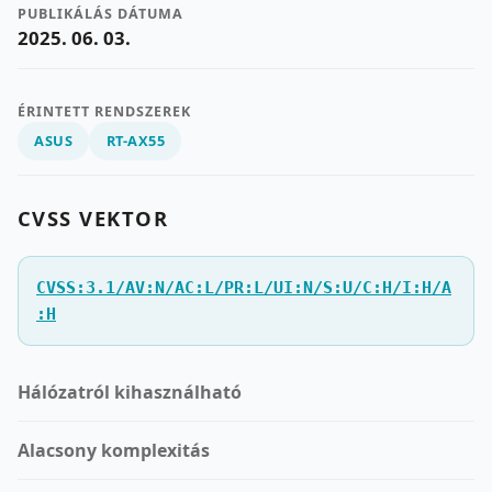
PUBLIKÁLÁS DÁTUMA
2025. 06. 03.
ÉRINTETT RENDSZEREK
ASUS
RT-AX55
CVSS VEKTOR
CVSS:3.1/AV:N/AC:L/PR:L/UI:N/S:U/C:H/I:H/A
:H
Hálózatról kihasználható
Alacsony komplexitás