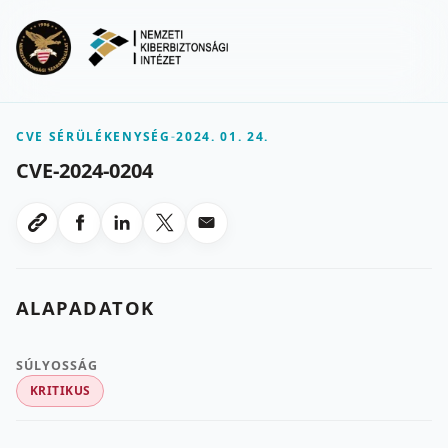
Ugrás a fő tartalomra
Menu
CVE SÉRÜLÉKENYSÉG
-
2024. 01. 24.
CVE-2024-0204
Megosztas Facebookon
Megosztas LinkedInen
Megosztas X-en
Megosztas emailben
Link masolasa
ALAPADATOK
SÚLYOSSÁG
KRITIKUS