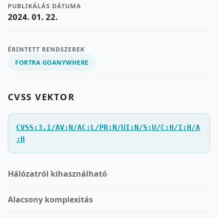
PUBLIKÁLÁS DÁTUMA
2024. 01. 22.
ÉRINTETT RENDSZEREK
FORTRA GOANYWHERE
CVSS VEKTOR
CVSS:3.1/AV:N/AC:L/PR:N/UI:N/S:U/C:H/I:H/A
:H
Hálózatról kihasználható
Alacsony komplexitás