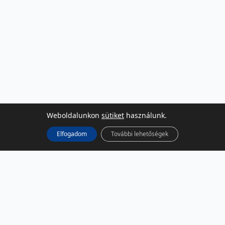
Weboldalunkon
sütiket
használunk.
Elfogadom
További lehetőségek
KÖZÖSSÉGI MÉDIA
Facebook