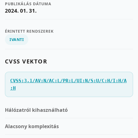
PUBLIKÁLÁS DÁTUMA
2024. 01. 31.
ÉRINTETT RENDSZEREK
IVANTI
CVSS VEKTOR
CVSS:3.1/AV:N/AC:L/PR:L/UI:N/S:U/C:H/I:H/A
:H
Hálózatról kihasználható
Alacsony komplexitás