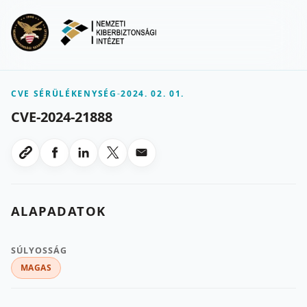
Ugrás a fő tartalomra
Menu
CVE SÉRÜLÉKENYSÉG
-
2024. 02. 01.
CVE-2024-21888
Megosztas Facebookon
Megosztas LinkedInen
Megosztas X-en
Megosztas emailben
Link masolasa
ALAPADATOK
SÚLYOSSÁG
MAGAS