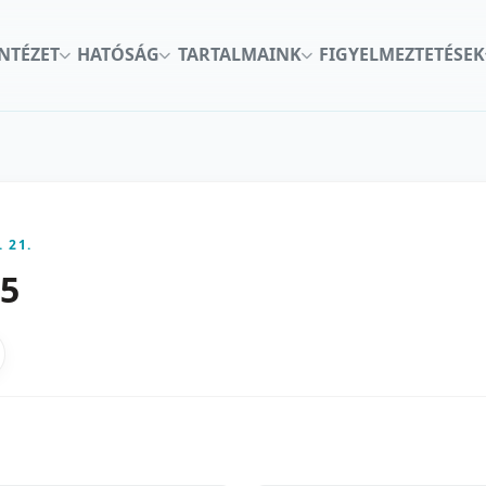
INTÉZET
HATÓSÁG
TARTALMAINK
FIGYELMEZTETÉSEK
. 21.
45
kon
nkedInen
as X-en
gosztas emailben