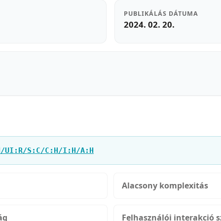
PUBLIKÁLÁS DÁTUMA
2024. 02. 20.
N/UI:R/S:C/C:H/I:H/A:H
Alacsony komplexitás
ág
Felhasználói interakció 