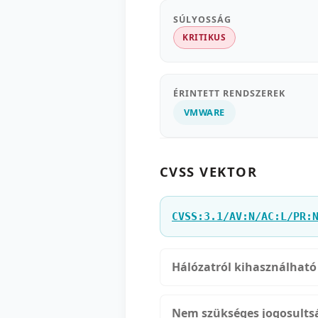
SÚLYOSSÁG
KRITIKUS
ÉRINTETT RENDSZEREK
VMWARE
CVSS VEKTOR
CVSS:3.1/AV:N/AC:L/PR:
Hálózatról kihasználható
Nem szükséges jogosults