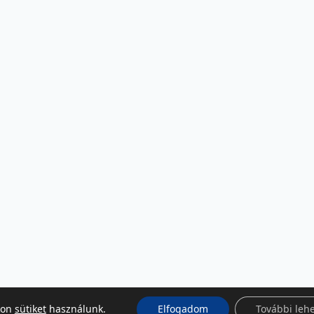
kon
sütiket
használunk.
Elfogadom
További leh