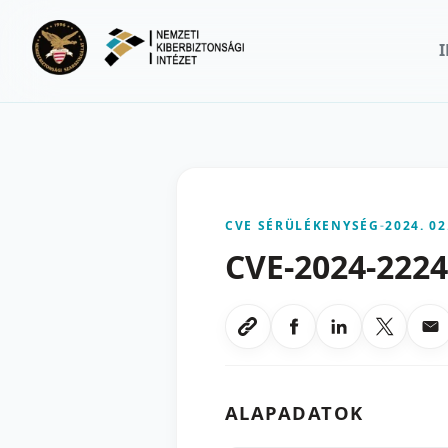
Ugrás a fő tartalomra
CVE SÉRÜLÉKENYSÉG
-
2024. 02
CVE-2024-222
Megosztas Faceboo
Megosztas Li
Megoszt
Me
Link masolasa
ALAPADATOK