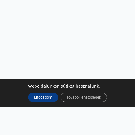
Weboldalunkon
sütiket
használunk.
Elfogadom
További lehetőségek
KÖZÖSSÉGI MÉDIA