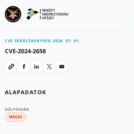
Ugrás a fő tartalomra
Menu
CVE SÉRÜLÉKENYSÉG
-
2026. 07. 01.
CVE-2024-2658
Megosztas Facebookon
Megosztas LinkedInen
Megosztas X-en
Megosztas emailben
Link masolasa
ALAPADATOK
SÚLYOSSÁG
MAGAS