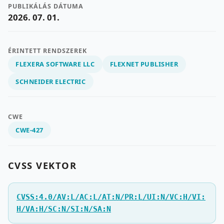
PUBLIKÁLÁS DÁTUMA
2026. 07. 01.
ÉRINTETT RENDSZEREK
FLEXERA SOFTWARE LLC
FLEXNET PUBLISHER
SCHNEIDER ELECTRIC
CWE
CWE-427
CVSS VEKTOR
CVSS:4.0/AV:L/AC:L/AT:N/PR:L/UI:N/VC:H/VI:
H/VA:H/SC:N/SI:N/SA:N