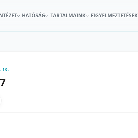
INTÉZET
HATÓSÁG
TARTALMAINK
FIGYELMEZTETÉSEK
. 10.
17
kon
nkedInen
as X-en
gosztas emailben