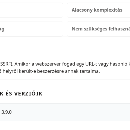
Alacsony komplexitás
ág
Nem szükséges felhaszná
(SSRF). Amikor a webszerver fogad egy URL-t vagy hasonló k
 helyről került-e beszerzésre annak tartalma.
K ÉS VERZIÓIK
 3.9.0