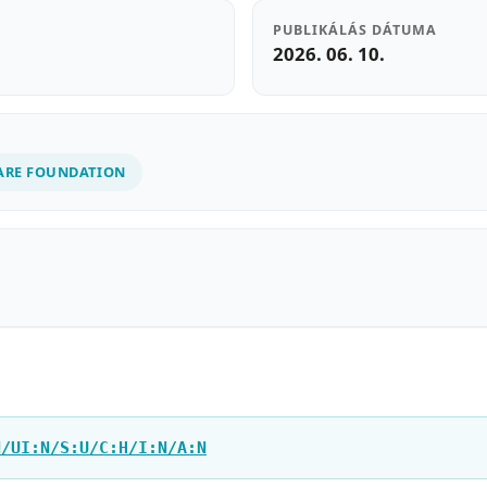
PUBLIKÁLÁS DÁTUMA
2026. 06. 10.
ARE FOUNDATION
N/UI:N/S:U/C:H/I:N/A:N