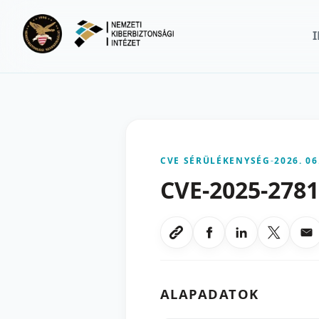
Ugrás a fő tartalomra
CVE SÉRÜLÉKENYSÉG
-
2026. 06
CVE-2025-278
Megosztas Faceboo
Megosztas Li
Megoszt
Me
Link masolasa
ALAPADATOK