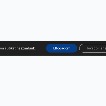
kon
sütiket
használunk.
Elfogadom
További leh
KÖZÖSSÉGI MÉDIA
Facebook
LinkedIn