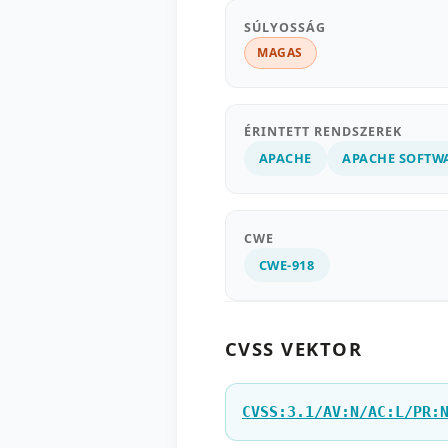
SÚLYOSSÁG
MAGAS
ÉRINTETT RENDSZEREK
APACHE
APACHE SOFTW
CWE
CWE-918
CVSS VEKTOR
CVSS:3.1/AV:N/AC:L/PR: