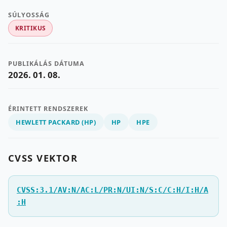
SÚLYOSSÁG
KRITIKUS
PUBLIKÁLÁS DÁTUMA
2026. 01. 08.
ÉRINTETT RENDSZEREK
HEWLETT PACKARD (HP)
HP
HPE
CVSS VEKTOR
CVSS:3.1/AV:N/AC:L/PR:N/UI:N/S:C/C:H/I:H/A
:H