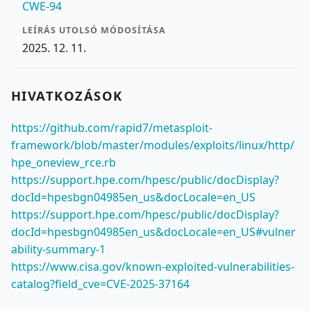
CWE-94
LEÍRÁS UTOLSÓ MÓDOSÍTÁSA
2025. 12. 11.
HIVATKOZÁSOK
https://github.com/rapid7/metasploit-
framework/blob/master/modules/exploits/linux/http/
hpe_oneview_rce.rb
https://support.hpe.com/hpesc/public/docDisplay?
docId=hpesbgn04985en_us&docLocale=en_US
https://support.hpe.com/hpesc/public/docDisplay?
docId=hpesbgn04985en_us&docLocale=en_US#vulner
ability-summary-1
https://www.cisa.gov/known-exploited-vulnerabilities-
catalog?field_cve=CVE-2025-37164