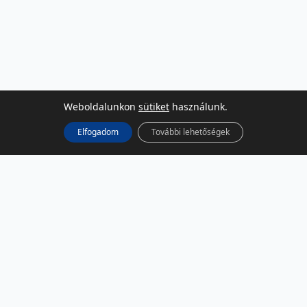
Weboldalunkon
sütiket
használunk.
Elfogadom
További lehetőségek
KÖZÖSSÉGI MÉDIA
Facebook
LinkedIn