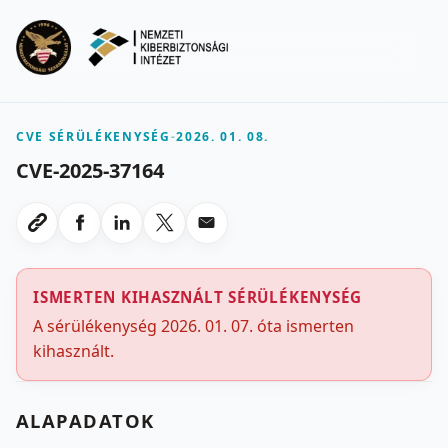
Ugrás a fő tartalomra
Menu
CVE SÉRÜLÉKENYSÉG
-
2026. 01. 08.
CVE-2025-37164
Megosztas Facebookon
Megosztas LinkedInen
Megosztas X-en
Megosztas emailben
Link masolasa
ISMERTEN KIHASZNÁLT SÉRÜLÉKENYSÉG
A sérülékenység 2026. 01. 07. óta ismerten
kihasznált.
ALAPADATOK