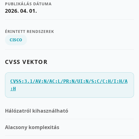
PUBLIKÁLÁS DÁTUMA
2026. 04. 01.
ÉRINTETT RENDSZEREK
CISCO
CVSS VEKTOR
CVSS:3.1/AV:N/AC:L/PR:N/UI:N/S:C/C:H/I:H/A
:H
Hálózatról kihasználható
Alacsony komplexitás