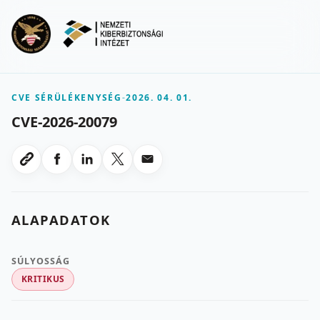
Ugrás a fő tartalomra
Menu
CVE SÉRÜLÉKENYSÉG
-
2026. 04. 01.
CVE-2026-20079
Megosztas Facebookon
Megosztas LinkedInen
Megosztas X-en
Megosztas emailben
Link masolasa
ALAPADATOK
SÚLYOSSÁG
KRITIKUS