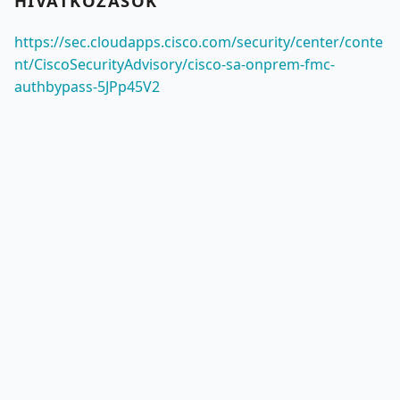
HIVATKOZÁSOK
https://sec.cloudapps.cisco.com/security/center/conte
nt/CiscoSecurityAdvisory/cisco-sa-onprem-fmc-
authbypass-5JPp45V2