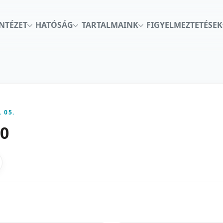
INTÉZET
HATÓSÁG
TARTALMAINK
FIGYELMEZTETÉSEK
. 05.
30
kon
nkedInen
as X-en
gosztas emailben