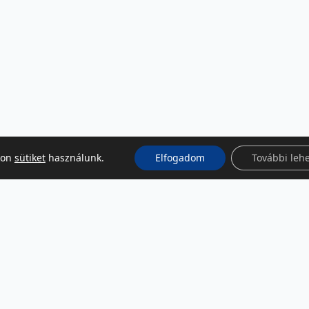
kon
sütiket
használunk.
Elfogadom
További leh
KÖZÖSSÉGI MÉDIA
Facebook
LinkedIn