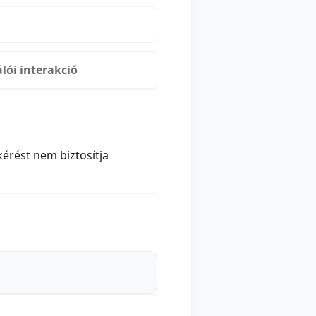
lói interakció
érést nem biztosítja