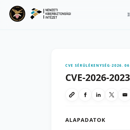
Ugrás a fő tartalomra
CVE SÉRÜLÉKENYSÉG
-
2026. 06
CVE-2026-202
Megosztas Faceboo
Megosztas Li
Megoszt
Me
Link masolasa
ALAPADATOK