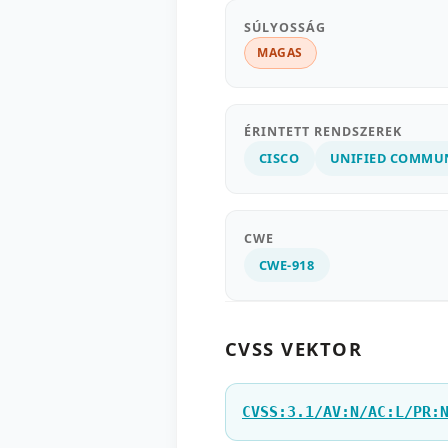
SÚLYOSSÁG
MAGAS
ÉRINTETT RENDSZEREK
CISCO
UNIFIED COMMU
CWE
CWE-918
CVSS VEKTOR
CVSS:3.1/AV:N/AC:L/PR: