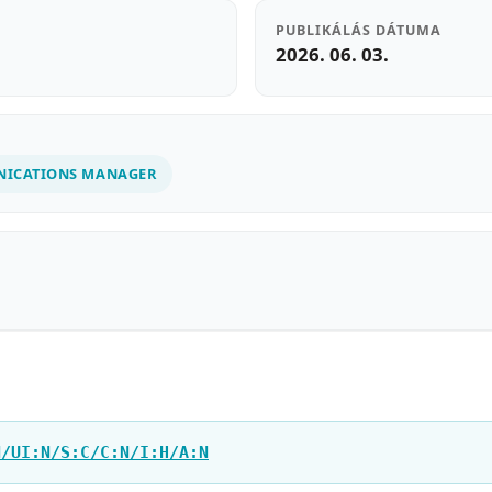
PUBLIKÁLÁS DÁTUMA
2026. 06. 03.
NICATIONS MANAGER
N/UI:N/S:C/C:N/I:H/A:N