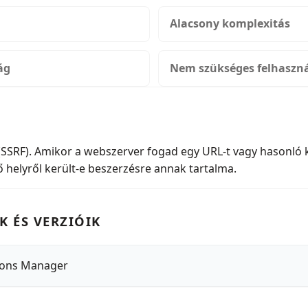
Alacsony komplexitás
ág
Nem szükséges felhaszná
(SSRF). Amikor a webszerver fogad egy URL-t vagy hasonló k
 helyről került-e beszerzésre annak tartalma.
K ÉS VERZIÓIK
ions Manager