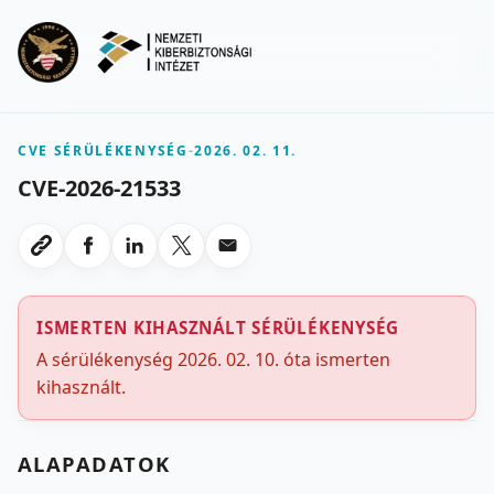
Ugrás a fő tartalomra
Menu
CVE SÉRÜLÉKENYSÉG
-
2026. 02. 11.
CVE-2026-21533
Megosztas Facebookon
Megosztas LinkedInen
Megosztas X-en
Megosztas emailben
Link masolasa
ISMERTEN KIHASZNÁLT SÉRÜLÉKENYSÉG
A sérülékenység 2026. 02. 10. óta ismerten
kihasznált.
ALAPADATOK