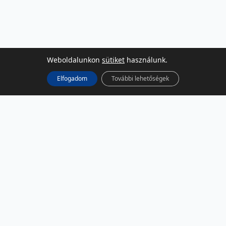
Weboldalunkon
sütiket
használunk.
Elfogadom
További lehetőségek
KÖZÖSSÉGI MÉDIA
Facebook
LinkedIn
Instagram