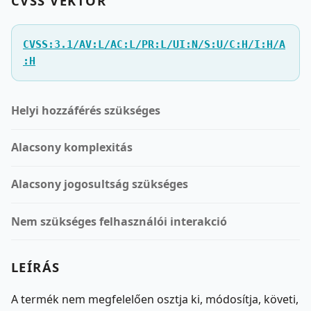
CVSS VEKTOR
CVSS:3.1/AV:L/AC:L/PR:L/UI:N/S:U/C:H/I:H/A
:H
Helyi hozzáférés szükséges
Alacsony komplexitás
Alacsony jogosultság szükséges
Nem szükséges felhasználói interakció
LEÍRÁS
A termék nem megfelelően osztja ki, módosítja, követi,