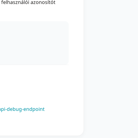
 felhasználói azonosítót
api-debug-endpoint