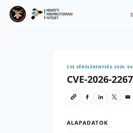
Ugrás a fő tartalomra
CVE SÉRÜLÉKENYSÉG
-
2026. 04
CVE-2026-226
Megosztas Faceboo
Megosztas Li
Megoszt
Me
Link masolasa
ALAPADATOK