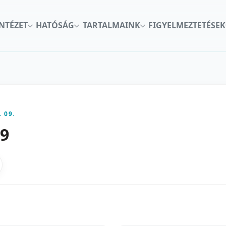
INTÉZET
HATÓSÁG
TARTALMAINK
FIGYELMEZTETÉSEK
. 09.
79
kon
nkedInen
as X-en
gosztas emailben