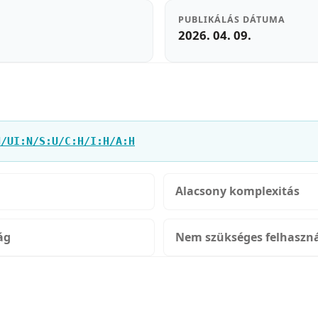
PUBLIKÁLÁS DÁTUMA
2026. 04. 09.
N/UI:N/S:U/C:H/I:H/A:H
Alacsony komplexitás
ág
Nem szükséges felhaszná