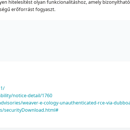
n hitelesítést olyan funkcionalitáshoz, amely bizonyítható
ségű erőforrást fogyaszt.
11/
bility/notice-detail/1760
dvisories/weaver-e-cology-unauthenticated-rce-via-dubbo
cs/securityDownload.html#