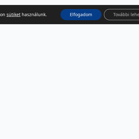
kon
sütiket
használunk.
Elfogadom
További leh
KÖZÖSSÉGI MÉDIA
Facebook
LinkedIn
Instagram
Podcast
RSS