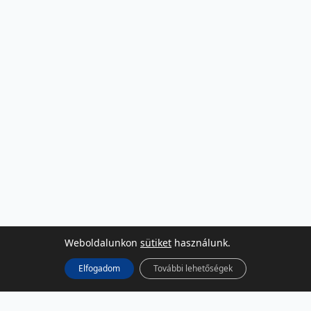
Weboldalunkon
sütiket
használunk.
Elfogadom
További lehetőségek