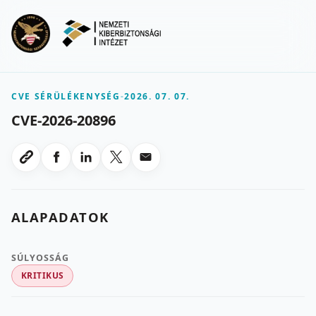
Ugrás a fő tartalomra
Menu
CVE SÉRÜLÉKENYSÉG
-
2026. 07. 07.
CVE-2026-20896
Megosztas Facebookon
Megosztas LinkedInen
Megosztas X-en
Megosztas emailben
Link masolasa
ALAPADATOK
SÚLYOSSÁG
KRITIKUS