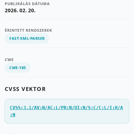
PUBLIKÁLÁS DÁTUMA
2026. 02. 20.
ÉRINTETT RENDSZEREK
FAST-XML-PARSER
CWE
CWE-185
CVSS VEKTOR
CVSS:3.1/AV:N/AC:L/PR:N/UI:N/S:C/C:L/I:H/A
:N