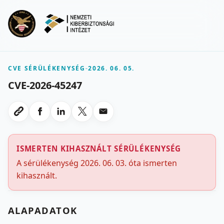
Ugrás a fő tartalomra
Menu
CVE SÉRÜLÉKENYSÉG
-
2026. 06. 05.
CVE-2026-45247
Megosztas Facebookon
Megosztas LinkedInen
Megosztas X-en
Megosztas emailben
Link masolasa
ISMERTEN KIHASZNÁLT SÉRÜLÉKENYSÉG
A sérülékenység 2026. 06. 03. óta ismerten
kihasznált.
ALAPADATOK