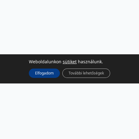
Weboldalunkon
sütiket
használunk.
Elfogadom
További lehetőségek
KÖZÖSSÉGI MÉDIA
Facebook
LinkedIn