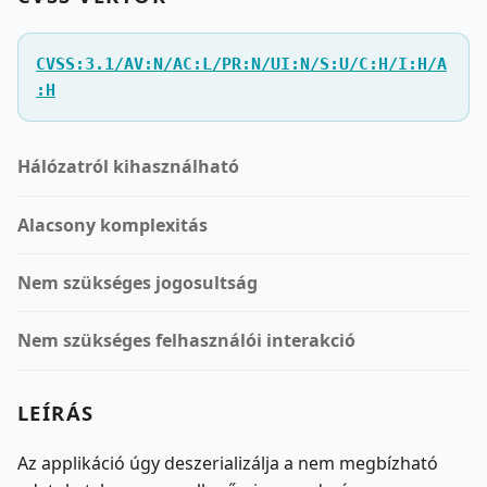
CVSS:3.1/AV:N/AC:L/PR:N/UI:N/S:U/C:H/I:H/A
:H
Hálózatról kihasználható
Alacsony komplexitás
Nem szükséges jogosultság
Nem szükséges felhasználói interakció
LEÍRÁS
Az applikáció úgy deszerializálja a nem megbízható