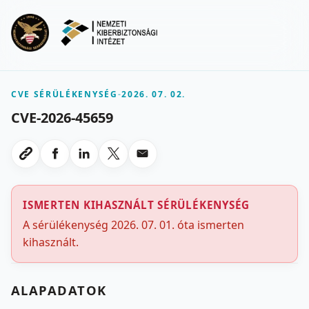
Ugrás a fő tartalomra
Menu
CVE SÉRÜLÉKENYSÉG
-
2026. 07. 02.
CVE-2026-45659
Megosztas Facebookon
Megosztas LinkedInen
Megosztas X-en
Megosztas emailben
Link masolasa
ISMERTEN KIHASZNÁLT SÉRÜLÉKENYSÉG
A sérülékenység 2026. 07. 01. óta ismerten
kihasznált.
ALAPADATOK