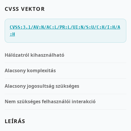
CVSS VEKTOR
CVSS:3.1/AV:N/AC:L/PR:L/UI:N/S:U/C:H/I:H/A
:H
Hálózatról kihasználható
Alacsony komplexitás
Alacsony jogosultság szükséges
Nem szükséges felhasználói interakció
LEÍRÁS