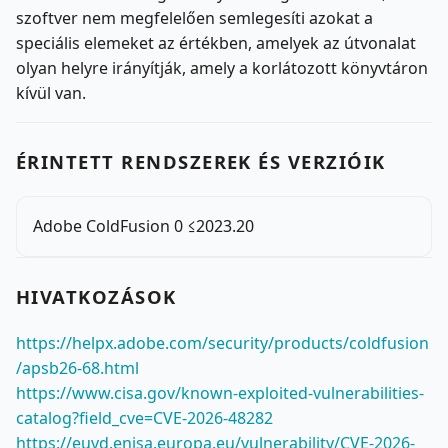
szoftver nem megfelelően semlegesíti azokat a
speciális elemeket az értékben, amelyek az útvonalat
olyan helyre irányítják, amely a korlátozott könyvtáron
kívül van.
ÉRINTETT RENDSZEREK ÉS VERZIÓIK
Adobe ColdFusion 0 ≤2023.20
HIVATKOZÁSOK
https://helpx.adobe.com/security/products/coldfusion
/apsb26-68.html
https://www.cisa.gov/known-exploited-vulnerabilities-
catalog?field_cve=CVE-2026-48282
https://euvd.enisa.europa.eu/vulnerability/CVE-2026-