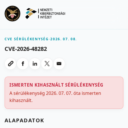
Ugrás a fő tartalomra
Menu
CVE SÉRÜLÉKENYSÉG
-
2026. 07. 08.
CVE-2026-48282
Megosztas Facebookon
Megosztas LinkedInen
Megosztas X-en
Megosztas emailben
Link masolasa
ISMERTEN KIHASZNÁLT SÉRÜLÉKENYSÉG
A sérülékenység 2026. 07. 07. óta ismerten
kihasznált.
ALAPADATOK