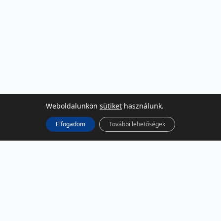
Weboldalunkon
sütiket
használunk.
Elfogadom
További lehetőségek
KÖZÖSSÉGI MÉDIA
Facebook