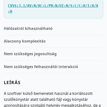
CVSS:3.1/AV:N/AC:L/PR:N/UI:N/S:C/C:H/I:H/A
:H
Hálózatról kihasználható
Alacsony komplexitás
Nem szükséges jogosultság
Nem szükséges felhasználói interakció
LEÍRÁS
A szoftver külső bemenetet használ a korlátozott
szülőkönyvtár alatt található fájl vagy könyvtár
azonosítására szolgáló helynév megalkotásához, de a