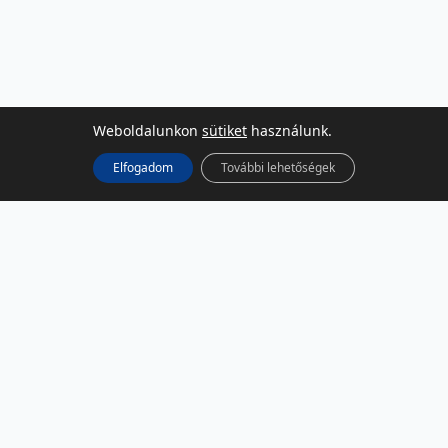
Weboldalunkon
sütiket
használunk.
Elfogadom
További lehetőségek
KÖZÖSSÉGI MÉDIA
Facebook
LinkedIn
Instagram