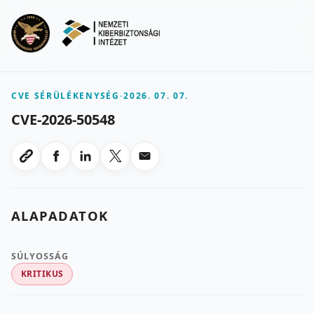
Ugrás a fő tartalomra
Menu
CVE SÉRÜLÉKENYSÉG
-
2026. 07. 07.
CVE-2026-50548
Megosztas Facebookon
Megosztas LinkedInen
Megosztas X-en
Megosztas emailben
Link masolasa
ALAPADATOK
SÚLYOSSÁG
KRITIKUS