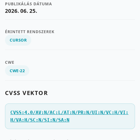
PUBLIKÁLÁS DÁTUMA
2026. 06. 25.
ÉRINTETT RENDSZEREK
CURSOR
CWE
CWE-22
CVSS VEKTOR
CVSS:4.0/AV:N/AC:L/AT:N/PR:N/UI:N/VC:H/VI:
H/VA:H/SC:N/SI:N/SA:N