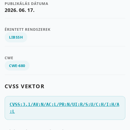
PUBLIKÁLÁS DÁTUMA
2026. 06. 17.
ÉRINTETT RENDSZEREK
LIBSSH
CWE
CWE-680
CVSS VEKTOR
CVSS:3.1/AV:N/AC:L/PR:N/UI:R/S:U/C:H/I:H/A
:L