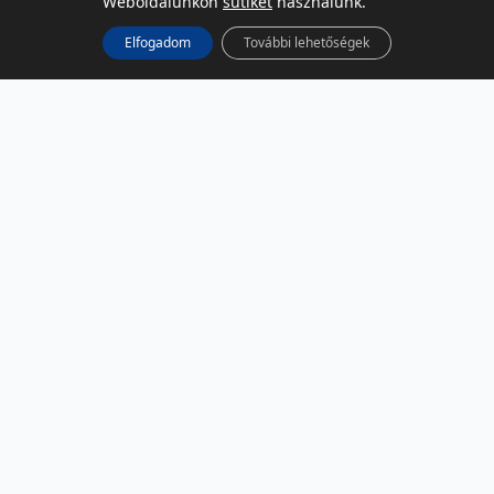
Weboldalunkon
sütiket
használunk.
Elfogadom
További lehetőségek
KÖZÖSSÉGI MÉDIA
Facebook
LinkedIn
Instagram
Podcast
RSS