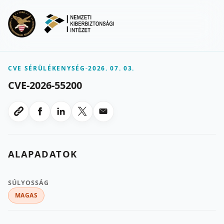
Ugrás a fő tartalomra
Menu
CVE SÉRÜLÉKENYSÉG
-
2026. 07. 03.
CVE-2026-55200
Megosztas Facebookon
Megosztas LinkedInen
Megosztas X-en
Megosztas emailben
Link masolasa
ALAPADATOK
SÚLYOSSÁG
MAGAS