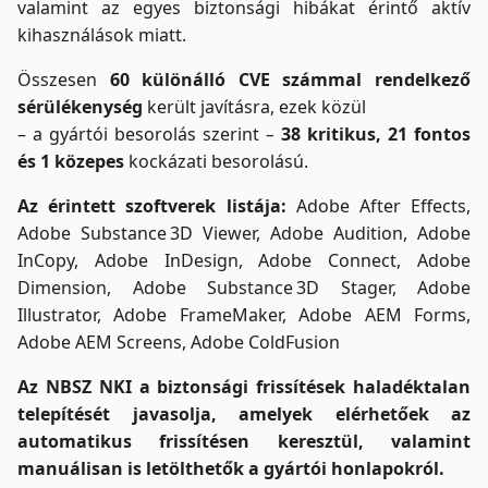
valamint az egyes biztonsági hibákat érintő aktív
kihasználások miatt.
Összesen
60
különálló CVE számmal rendelkező
sérülékenység
került javításra, ezek közül
– a gyártói besorolás szerint
–
38 kritikus, 21 fontos
és 1 közepes
kockázati besorolású.
Az érintett szoftverek listája:
Adobe After Effects,
Adobe Substance 3D Viewer, Adobe Audition, Adobe
InCopy, Adobe InDesign, Adobe Connect, Adobe
Dimension, Adobe Substance 3D Stager, Adobe
Illustrator, Adobe FrameMaker, Adobe AEM Forms,
Adobe AEM Screens, Adobe ColdFusion
Az NBSZ NKI a biztonsági frissítések haladéktalan
telepítését javasolja, amelyek elérhetőek az
automatikus frissítésen keresztül, valamint
manuálisan is letölthetők a gyártói honlapokról.