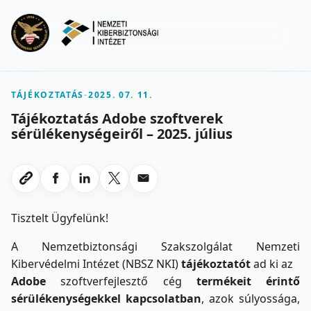
Ugrás a fő tartalomra
Menu
TÁJÉKOZTATÁS
-
2025. 07. 11.
Tájékoztatás Adobe szoftverek
sérülékenységeiről – 2025. július
Megosztas Facebookon
Megosztas LinkedInen
Megosztas X-en
Megosztas emailben
Link masolasa
Tisztelt Ügyfelünk!
A Nemzetbiztonsági Szakszolgálat Nemzeti
Kibervédelmi Intézet (NBSZ NKI)
tájékoztatót
ad ki az
Adobe
szoftverfejlesztő cég
termékeit érintő
sérülékenységekkel kapcsolatban
, azok súlyossága,