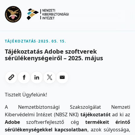
Ugrás a fő tartalomra
Menu
TÁJÉKOZTATÁS
-
2025. 05. 15.
Tájékoztatás Adobe szoftverek
sérülékenységeiről – 2025. május
Megosztas Facebookon
Megosztas LinkedInen
Megosztas X-en
Megosztas emailben
Link masolasa
Tisztelt Ügyfelünk!
A Nemzetbiztonsági Szakszolgálat Nemzeti
Kibervédelmi Intézet (NBSZ NKI)
tájékoztatót
ad ki az
Adobe
szoftverfejlesztő cég
termékeit érintő
sérülékenységekkel kapcsolatban
, azok súlyossága,