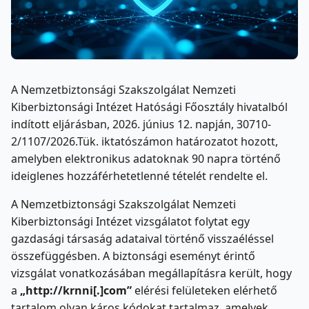
A Nemzetbiztonsági Szakszolgálat Nemzeti
Kiberbiztonsági Intézet Hatósági Főosztály hivatalból
indított eljárásban, 2026. június 12. napján, 30710-
2/1107/2026.Tük. iktatószámon határozatot hozott,
amelyben elektronikus adatoknak 90 napra történő
ideiglenes hozzáférhetetlenné tételét rendelte el.
A Nemzetbiztonsági Szakszolgálat Nemzeti
Kiberbiztonsági Intézet vizsgálatot folytat egy
gazdasági társaság adataival történő visszaéléssel
összefüggésben. A biztonsági eseményt érintő
vizsgálat vonatkozásában megállapításra került, hogy
a
„http://krnni[.]com”
elérési felületeken elérhető
tartalom olyan káros kódokat tartalmaz, amelyek