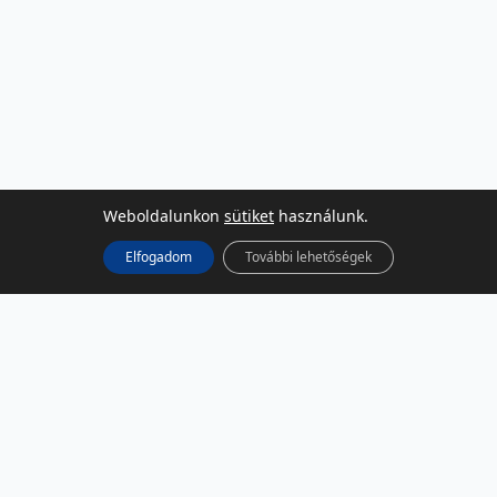
Weboldalunkon
sütiket
használunk.
Elfogadom
További lehetőségek
KÖZÖSSÉGI MÉDIA
Facebook
LinkedIn