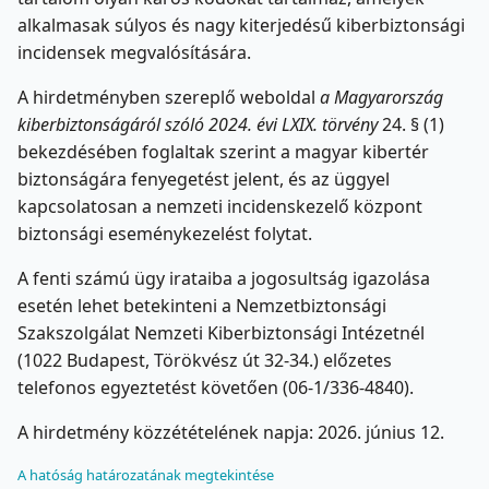
alkalmasak súlyos és nagy kiterjedésű kiberbiztonsági
incidensek megvalósítására.
A hirdetményben szereplő weboldal
a Magyarország
kiberbiztonságáról szóló 2024. évi LXIX. törvény
24. § (1)
bekezdésében foglaltak szerint a magyar kibertér
biztonságára fenyegetést jelent, és az üggyel
kapcsolatosan a nemzeti incidenskezelő központ
biztonsági eseménykezelést folytat.
A fenti számú ügy irataiba a jogosultság igazolása
esetén lehet betekinteni a Nemzetbiztonsági
Szakszolgálat Nemzeti Kiberbiztonsági Intézetnél
(1022 Budapest, Törökvész út 32-34.) előzetes
telefonos egyeztetést követően (06-1/336-4840).
A hirdetmény közzétételének napja: 2026. június 12.
A hatóság határozatának megtekintése