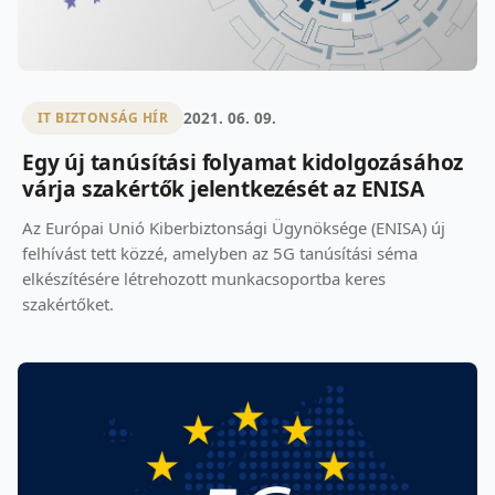
2021. 06. 09.
IT BIZTONSÁG HÍR
Egy új tanúsítási folyamat kidolgozásához
várja szakértők jelentkezését az ENISA
Az Európai Unió Kiberbiztonsági Ügynöksége (ENISA) új
felhívást tett közzé, amelyben az 5G tanúsítási séma
elkészítésére létrehozott munkacsoportba keres
szakértőket.