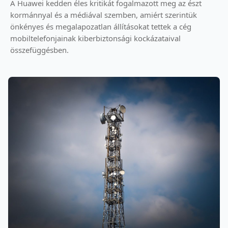
A Huawei kedden éles kritikát fogalmazott meg az észt
kormánnyal és a médiával szemben, amiért szerintük
önkényes és megalapozatlan állításokat tettek a cég
mobiltelefonjainak kiberbiztonsági kockázataival
összefüggésben.