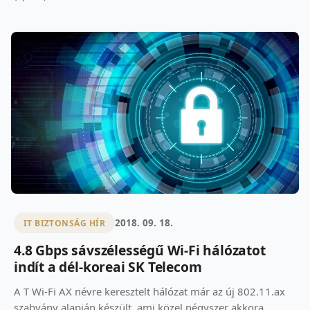
2018. 09. 18.
IT BIZTONSÁG HÍR
4.8 Gbps sávszélességű Wi-Fi hálózatot
indít a dél-koreai SK Telecom
A T Wi-Fi AX névre keresztelt hálózat már az új 802.11.ax
szabvány alapján készült, ami közel négyszer akkora