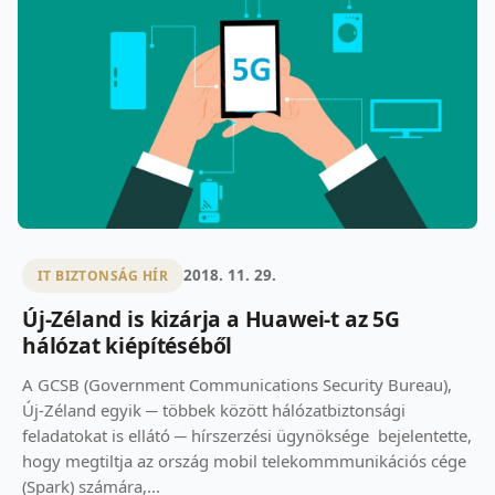
2018. 11. 29.
IT BIZTONSÁG HÍR
Új-Zéland is kizárja a Huawei-t az 5G
hálózat kiépítéséből
A GCSB (Government Communications Security Bureau),
Új-Zéland egyik ─ többek között hálózatbiztonsági
feladatokat is ellátó ─ hírszerzési ügynöksége bejelentette,
hogy megtiltja az ország mobil telekommmunikációs cége
(Spark) számára,...