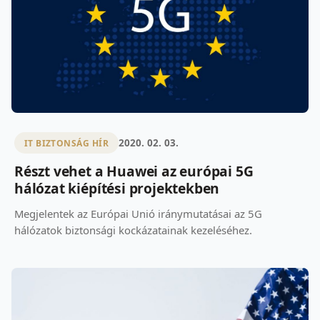
2020. 02. 03.
IT BIZTONSÁG HÍR
Részt vehet a Huawei az európai 5G
hálózat kiépítési projektekben
Megjelentek az Európai Unió iránymutatásai az 5G
hálózatok biztonsági kockázatainak kezeléséhez.