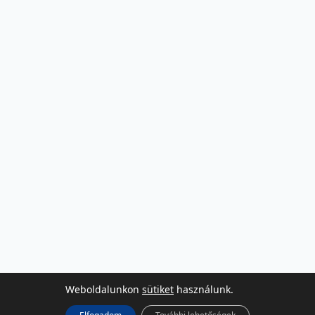
Weboldalunkon
sütiket
használunk.