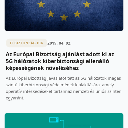
2019. 04. 02.
IT BIZTONSÁG HÍR
Az Európai Bizottság ajánlást adott ki az
5G hálózatok kiberbiztonsági ellenálló
képességének növeléséhez
Az Európai Bizottság javaslatot tett az 5G hálózatok magas
szintű kiberbiztonsági védelmének kialakítására, amely
operatív intézkedéseket tartalmaz nemzeti és uniós szinten
egyaránt.