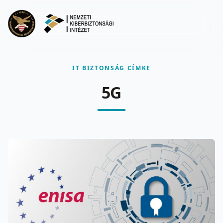
Ugrás a fő tartalomra
Menu
IT BIZTONSÁG CÍMKE
5G