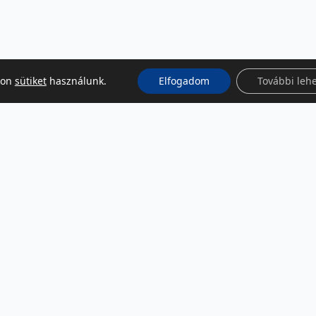
kon
sütiket
használunk.
Elfogadom
További leh
KÖZÖSSÉGI MÉDIA
Facebook
LinkedIn
Instagram
Podcast