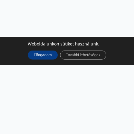
Weboldalunkon
sütiket
használunk.
Elfogadom
További lehetőségek
KÖZÖSSÉGI MÉDIA
Facebook
LinkedIn
Instagram