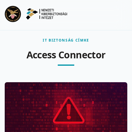
Ugrás a fő tartalomra
Menu
IT BIZTONSÁG CÍMKE
Access Connector