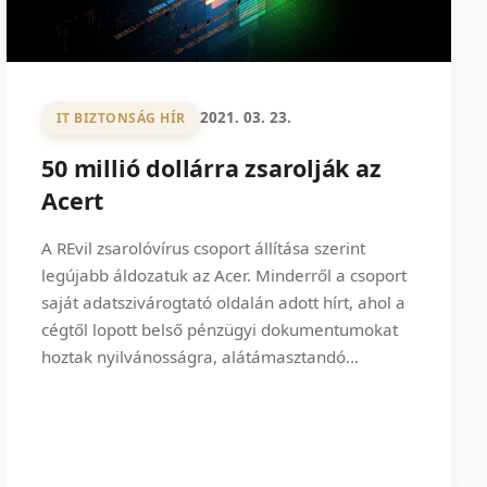
2021. 03. 23.
IT BIZTONSÁG HÍR
50 millió dollárra zsarolják az
Acert
A REvil zsarolóvírus csoport állítása szerint
legújabb áldozatuk az Acer. Minderről a csoport
saját adatszivárogtató oldalán adott hírt, ahol a
cégtől lopott belső pénzügyi dokumentumokat
hoztak nyilvánosságra, alátámasztandó...