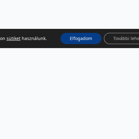
kon
sütiket
használunk.
Elfogadom
További leh
KÖZÖSSÉGI MÉDIA
Facebook
LinkedIn
Instagram
Podcast