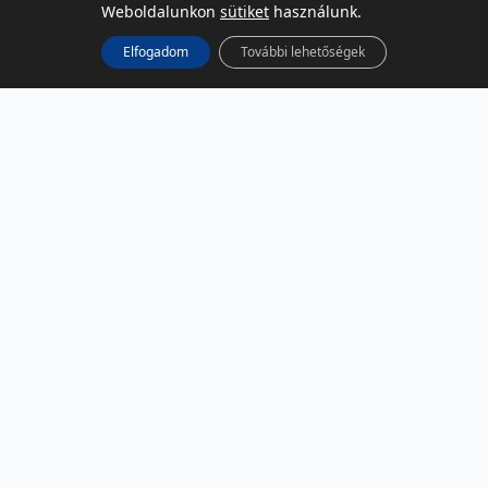
Weboldalunkon
sütiket
használunk.
Elfogadom
További lehetőségek
KÖZÖSSÉGI MÉDIA
Facebook
LinkedIn
Instagram
Podcast
RSS