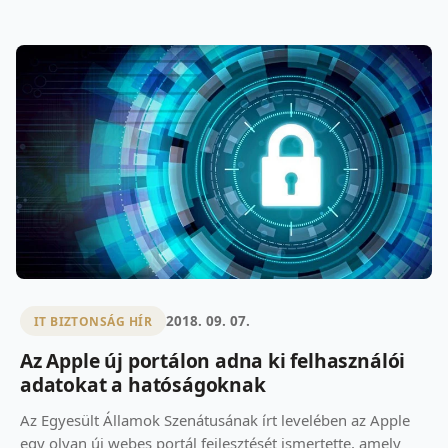
2018. 09. 07.
IT BIZTONSÁG HÍR
Az Apple új portálon adna ki felhasználói
adatokat a hatóságoknak
Az Egyesült Államok Szenátusának írt levelében az Apple
egy olyan új webes portál fejlesztését ismertette, amely