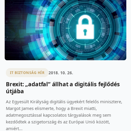
2018. 10. 26.
IT BIZTONSÁG HÍR
Brexit: „adatfal” állhat a digitális fejlődés
útjába
Az Egyesült Királyság digitális ügyekért felelős minisztere,
Margot James elismerte, hogy a Brexit miatti,
adatmegosztással kapcsolatos tárgyalások meg sem
kezdődtek a szigetország és az Európai Unió között,
amiért...