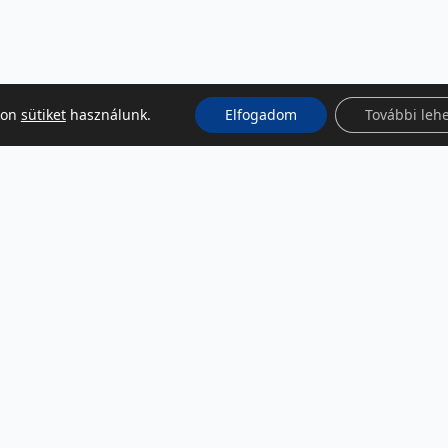
kon
sütiket
használunk.
Elfogadom
További leh
KÖZÖSSÉGI MÉDIA
Facebook
LinkedIn
Instagram
Podcast