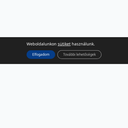
Weboldalunkon
sütiket
használunk.
Elfogadom
További lehetőségek
KÖZÖSSÉGI MÉDIA
Facebook
LinkedIn
Instagram