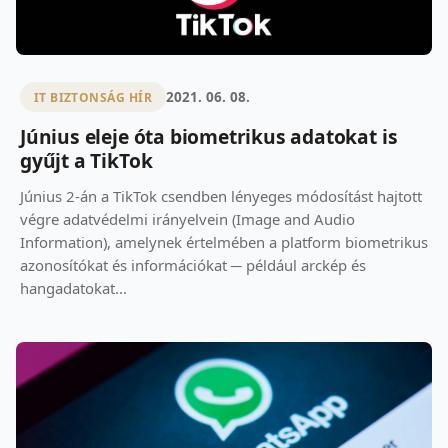
2021. 06. 08.
IT BIZTONSÁG HÍR
Június eleje óta biometrikus adatokat is
gyűjt a TikTok
Június 2-án a TikTok csendben lényeges módosítást hajtott
végre adatvédelmi irányelvein (Image and Audio
Information), amelynek értelmében a platform biometrikus
azonosítókat és információkat ─ például arckép és
hangadatokat...