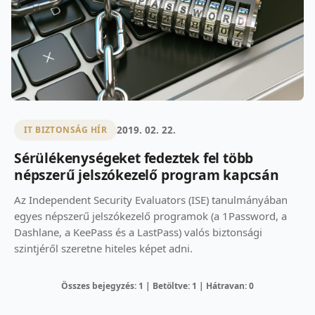
2019. 02. 22.
IT BIZTONSÁG HÍR
Sérülékenységeket fedeztek fel több
népszerű jelszókezelő program kapcsán
Az Independent Security Evaluators (ISE) tanulmányában
egyes népszerű jelszókezelő programok (a 1Password, a
Dashlane, a KeePass és a LastPass) valós biztonsági
szintjéről szeretne hiteles képet adni.
Összes bejegyzés: 1 | Betöltve: 1 | Hátravan: 0