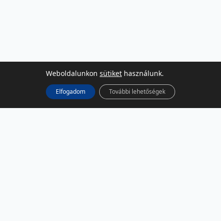
Weboldalunkon
sütiket
használunk.
Elfogadom
További lehetőségek
KÖZÖSSÉGI MÉDIA
Facebook
LinkedIn
Instagram