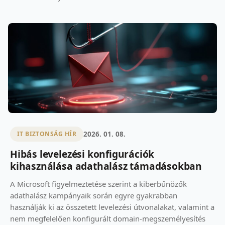
2026. 01. 08.
IT BIZTONSÁG HÍR
Hibás levelezési konfigurációk
kihasználása adathalász támadásokban
A Microsoft figyelmeztetése szerint a kiberbűnözők
adathalász kampányaik során egyre gyakrabban
használják ki az összetett levelezési útvonalakat, valamint a
nem megfelelően konfigurált domain‑megszemélyesítés