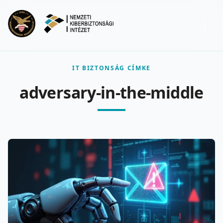
Ugrás a fő tartalomra
Menu
IT BIZTONSÁG CÍMKE
adversary-in-the-middle