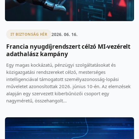
2026. 06. 16.
IT BIZTONSÁG HÍR
Francia nyugdíjrendszert célzó MI-vezérelt
adathalász kampány
Egy magas kockázatú, pénzügyi szolgáltatásokat és
közigazgatási rendszereket célzó, mesterséges
intelligenciával támogatott személyazonosság-lopási
műveletet azonosítottak 2026. június 10-én. Az elemzések
alapján egy szervezett kiberbűnözői csoport egy
nagyméretű, összehangolt...