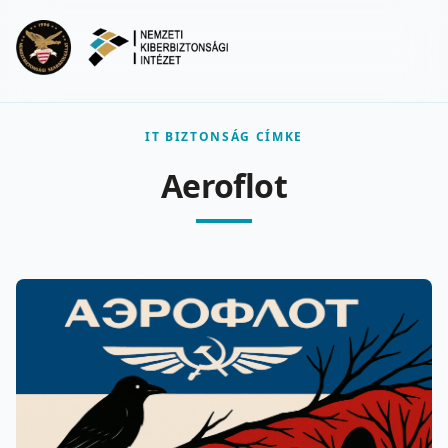
Ugrás a fő tartalomra
Menu
IT BIZTONSÁG CÍMKE
Aeroflot