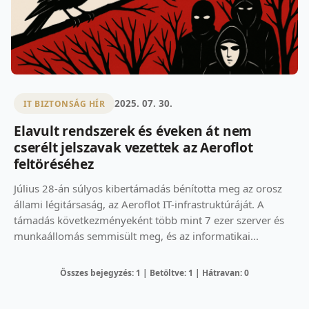
2025. 07. 30.
IT BIZTONSÁG HÍR
Elavult rendszerek és éveken át nem
cserélt jelszavak vezettek az Aeroflot
feltöréséhez
Július 28-án súlyos kibertámadás bénította meg az orosz
állami légitársaság, az Aeroflot IT-infrastruktúráját. A
támadás következményeként több mint 7 ezer szerver és
munkaállomás semmisült meg, és az informatikai...
Összes bejegyzés: 1 | Betöltve: 1 | Hátravan: 0