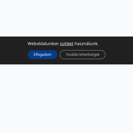
Weboldalunkon
sütiket
használunk.
Elfogadom
További lehetőségek
KÖZÖSSÉGI MÉDIA
Facebook
LinkedIn
Instagram