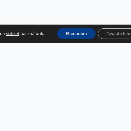
kon
sütiket
használunk.
Elfogadom
További leh
KÖZÖSSÉGI MÉDIA
Facebook
LinkedIn
Instagram
Podcast