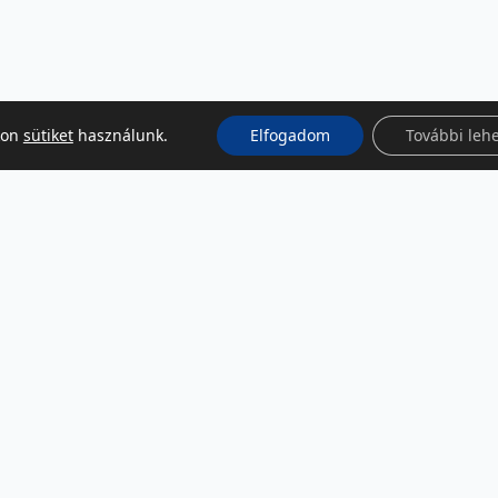
kon
sütiket
használunk.
Elfogadom
További leh
KÖZÖSSÉGI MÉDIA
Facebook
LinkedIn
Instagram
Podcast