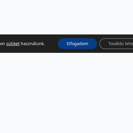
kon
sütiket
használunk.
Elfogadom
További leh
KÖZÖSSÉGI MÉDIA
Facebook
LinkedIn
Instagram