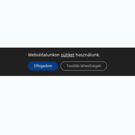
Weboldalunkon
sütiket
használunk.
Elfogadom
További lehetőségek
KÖZÖSSÉGI MÉDIA
Facebook
LinkedIn