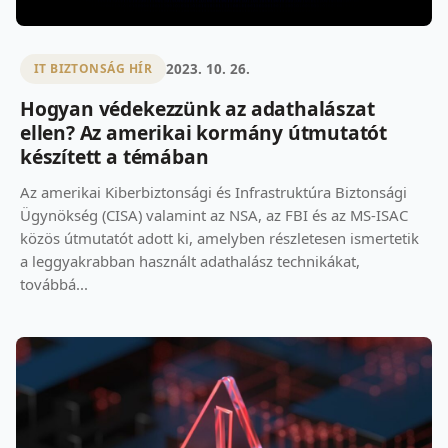
2023. 10. 26.
IT BIZTONSÁG HÍR
Hogyan védekezzünk az adathalászat
ellen? Az amerikai kormány útmutatót
készített a témában
Az amerikai Kiberbiztonsági és Infrastruktúra Biztonsági
Ügynökség (CISA) valamint az NSA, az FBI és az MS-ISAC
közös útmutatót adott ki, amelyben részletesen ismertetik
a leggyakrabban használt adathalász technikákat,
továbbá...