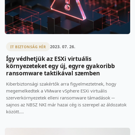
2023. 07. 26.
IT BIZTONSÁG HÍR
Így védhetjük az ESXi virtuális
környezeteket egy új, egyre gyakoribb
ransomware taktikával szemben
Kiberbiztonsági szakértők arra figyelmeztetnek, hogy
megemelkedtek a VMware vSphere ESXi virtuális
szerverkörnyezetek elleni ransomware támadások ─
sajnos az NBSZ NKI már hazai cég is szerepel az áldozatok
között....