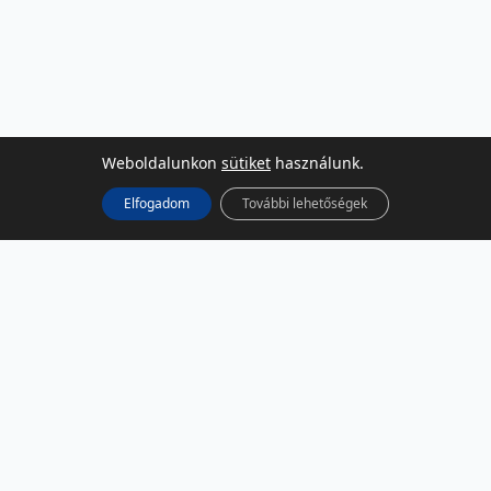
Weboldalunkon
sütiket
használunk.
Elfogadom
További lehetőségek
KÖZÖSSÉGI MÉDIA
Facebook
LinkedIn
Instagram