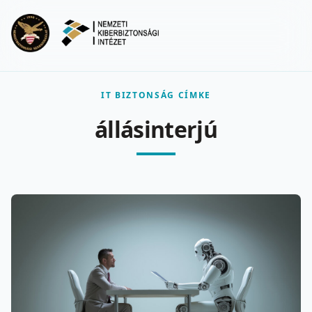
Ugrás a fő tartalomra
Menu
IT BIZTONSÁG CÍMKE
állásinterjú